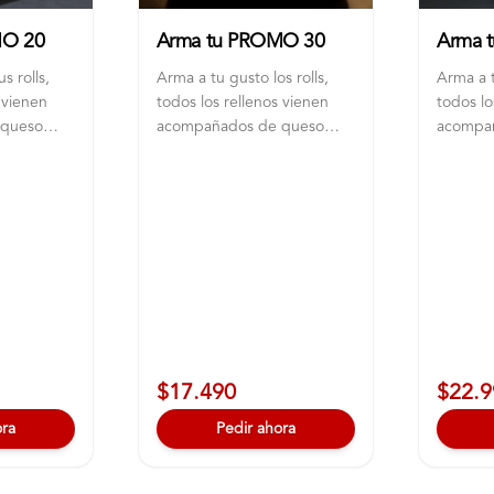
MO 20
Arma tu PROMO 30
Arma 
s rolls,
Arma a tu gusto los rolls,
Arma a t
 vienen
todos los rellenos vienen
todos lo
 queso
acompañados de queso
acompa
e
crema y ciboulette
crema y
$17.490
$22.9
ora
Pedir ahora