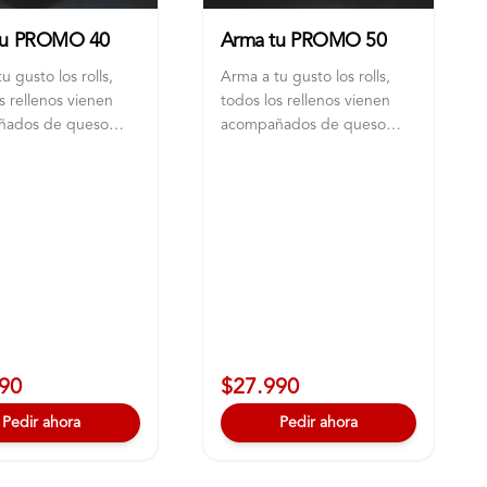
tu PROMO 40
Arma tu PROMO 50
u gusto los rolls,
Arma a tu gusto los rolls,
s rellenos vienen
todos los rellenos vienen
ñados de queso
acompañados de queso
 ciboulette
crema y ciboulette
90
$27.990
Pedir ahora
Pedir ahora