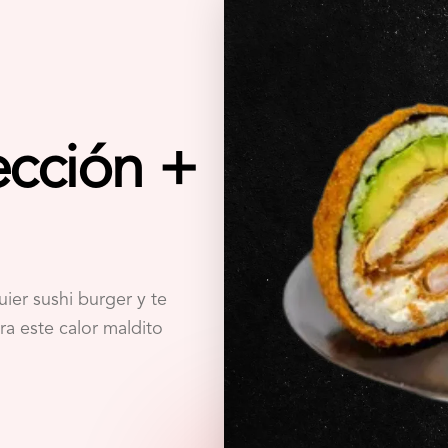
ección +
uier sushi burger y te
ra este calor maldito