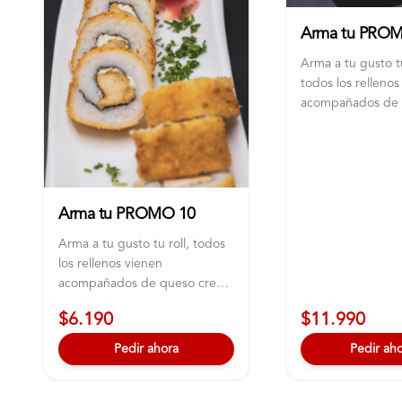
Arma tu PRO
Arma a tu gusto tu
todos los rellenos
acompañados de
crema y ciboulett
Arma tu PROMO 10
Arma a tu gusto tu roll, todos
los rellenos vienen
acompañados de queso crema
y ciboulette
$6.190
$11.990
Pedir ahora
Pedir ah