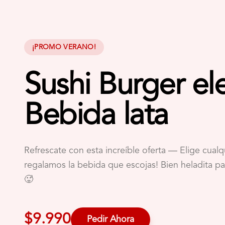
¡PROMO VERANO!
Sushi Burger el
Bebida lata
Refrescate con esta increíble oferta
—
Elige cualq
regalamos la bebida que escojas! Bien heladita pa
🥵
$9.990
Pedir Ahora