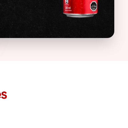
es
Gohan