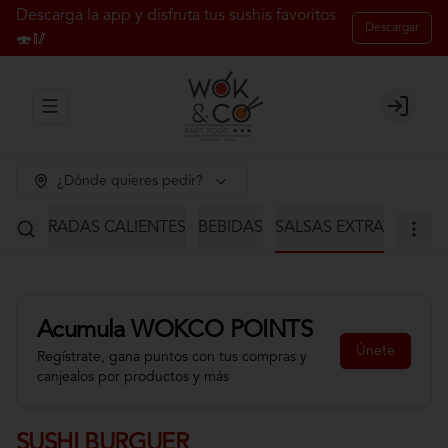
Descarga la app y disfruta tus sushis favoritos
Descargar
🍣🥢
Abrir menu de navegación
Login
¿Dónde quieres pedir?
S
ENTRADAS CALIENTES
BEBIDAS
SALSAS EXTRA
Acumula
WOKCO POINTS
Únete
Regístrate, gana puntos con tus compras y
canjealos por productos y más
SUSHI BURGUER