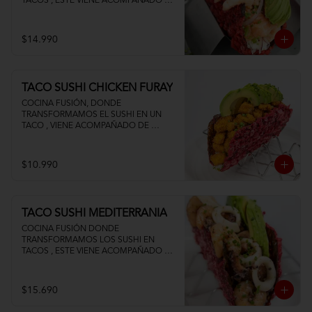
TACOS , ESTE VIENE ACOMPAÑADO DE 
PALTA QUESO CREMA Y UN FRESCO 
CEVICHE DE SALMON Y CAMARON
$14.990
TACO SUSHI CHICKEN FURAY
COCINA FUSIÓN, DONDE 
TRANSFORMAMOS EL SUSHI EN UN 
TACO , VIENE ACOMPAÑADO DE 
POLLO TEMPURA PALTA Y QUESO 
CREMA
$10.990
TACO SUSHI MEDITERRANIA
COCINA FUSIÓN DONDE 
TRANSFORMAMOS LOS SUSHI EN 
TACOS , ESTE VIENE ACOMPAÑADO DE 
PALTA CAMARON PULPO Y CALAMAR 
SALTEADOS AL AJILLO
$15.690