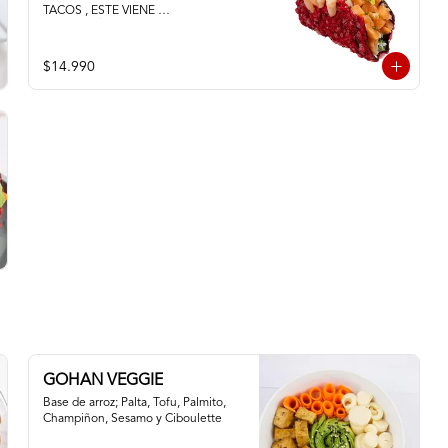
TACOS , ESTE VIENE 
ACOMPAÑADO DE PALTA QUESO 
CREMA SALMON Y CAMARON
$14.990
GOHAN VEGGIE
Base de arroz; Palta, Tofu, Palmito, 
Champiñon, Sesamo y Ciboulette