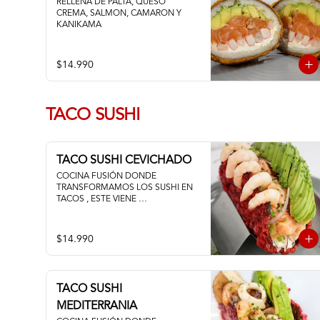
RELLENA DE PALTA, QUESO 
CREMA, SALMON, CAMARON Y 
KANIKAMA
$14.990
TACO SUSHI
TACO SUSHI CEVICHADO
COCINA FUSIÓN DONDE 
TRANSFORMAMOS LOS SUSHI EN 
TACOS , ESTE VIENE 
ACOMPAÑADO DE PALTA QUESO 
CREMA Y UN FRESCO CEVICHE DE 
SALMON Y CAMARON
$14.990
TACO SUSHI
MEDITERRANIA