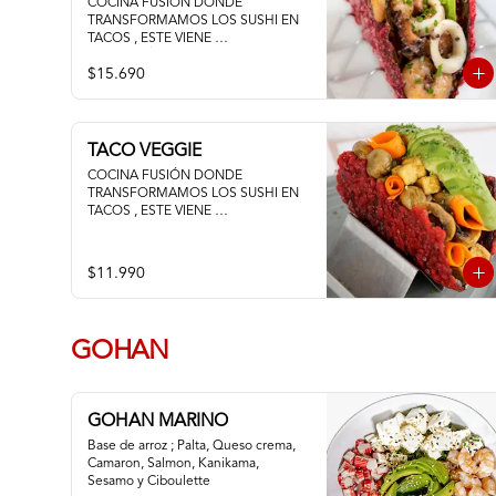
COCINA FUSIÓN DONDE 
TRANSFORMAMOS LOS SUSHI EN 
TACOS , ESTE VIENE 
ACOMPAÑADO DE PALTA 
$15.690
CAMARON PULPO Y CALAMAR 
SALTEADOS AL AJILLO
TACO VEGGIE
COCINA FUSIÓN DONDE 
TRANSFORMAMOS LOS SUSHI EN 
TACOS , ESTE VIENE 
ACOMPAÑADO DE PALTA TOFU 
ZANAHORIA Y CHAMPIÑON
$11.990
GOHAN
GOHAN MARINO
Base de arroz ; Palta, Queso crema, 
Camaron, Salmon, Kanikama, 
Sesamo y Ciboulette