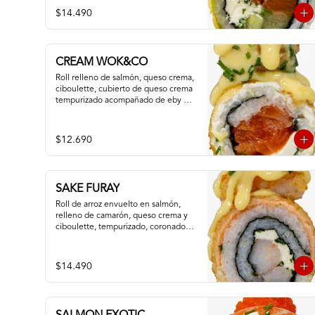
$14.490
CREAM WOK&CO
Roll relleno de salmón, queso crema, 
ciboulette, cubierto de queso crema 
tempurizado acompañado de eby 
furay y salsa especial.
$12.690
SAKE FURAY
Roll de arroz envuelto en salmón, 
relleno de camarón, queso crema y 
ciboulette, tempurizado, coronado 
con camaron apanado y salsa fuji.
$14.490