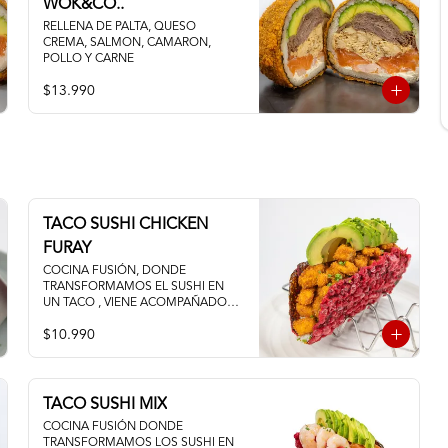
WOK&CO..
RELLENA DE PALTA, QUESO 
CREMA, SALMON, CAMARON, 
POLLO Y CARNE
$13.990
TACO SUSHI CHICKEN
FURAY
COCINA FUSIÓN, DONDE 
TRANSFORMAMOS EL SUSHI EN 
UN TACO , VIENE ACOMPAÑADO 
DE POLLO TEMPURA PALTA Y 
$10.990
QUESO CREMA
TACO SUSHI MIX
COCINA FUSIÓN DONDE 
TRANSFORMAMOS LOS SUSHI EN 