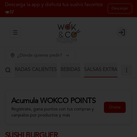
Descarga la app y disfruta tus sushis favoritos
Descargar
🍣🥢
Abrir menu de navegación
Login
¿Dónde quieres pedir?
S
ENTRADAS CALIENTES
BEBIDAS
SALSAS EXTRA
Acumula
WOKCO POINTS
Únete
Regístrate, gana puntos con tus compras y
canjealos por productos y más
SUSHI BURGUER