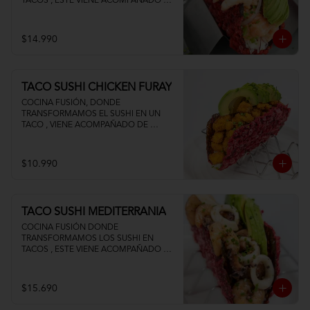
TACOS , ESTE VIENE ACOMPAÑADO DE 
PALTA QUESO CREMA Y UN FRESCO 
CEVICHE DE SALMON Y CAMARON
$14.990
TACO SUSHI CHICKEN FURAY
COCINA FUSIÓN, DONDE 
TRANSFORMAMOS EL SUSHI EN UN 
TACO , VIENE ACOMPAÑADO DE 
POLLO TEMPURA PALTA Y QUESO 
CREMA
$10.990
TACO SUSHI MEDITERRANIA
COCINA FUSIÓN DONDE 
TRANSFORMAMOS LOS SUSHI EN 
TACOS , ESTE VIENE ACOMPAÑADO DE 
PALTA CAMARON PULPO Y CALAMAR 
SALTEADOS AL AJILLO
$15.690