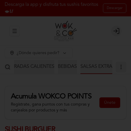
Descarga la app y disfruta tus sushis favoritos
Descargar
🍣🥢
Abrir menu de navegación
Login
¿Dónde quieres pedir?
S
ENTRADAS CALIENTES
BEBIDAS
SALSAS EXTRA
Acumula
WOKCO POINTS
Únete
Regístrate, gana puntos con tus compras y
canjealos por productos y más
SUSHI BURGUER