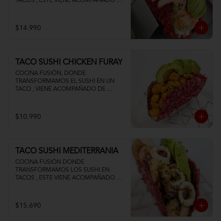
TACOS , ESTE VIENE ACOMPAÑADO DE 
PALTA QUESO CREMA Y UN FRESCO 
CEVICHE DE SALMON Y CAMARON
$14.990
TACO SUSHI CHICKEN FURAY
COCINA FUSIÓN, DONDE 
TRANSFORMAMOS EL SUSHI EN UN 
TACO , VIENE ACOMPAÑADO DE 
POLLO TEMPURA PALTA Y QUESO 
CREMA
$10.990
TACO SUSHI MEDITERRANIA
COCINA FUSIÓN DONDE 
TRANSFORMAMOS LOS SUSHI EN 
TACOS , ESTE VIENE ACOMPAÑADO DE 
PALTA CAMARON PULPO Y CALAMAR 
SALTEADOS AL AJILLO
$15.690