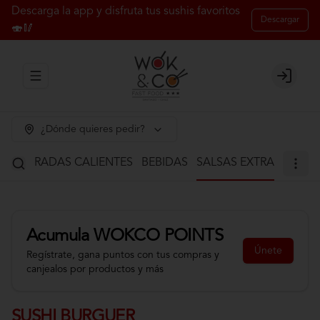
Descarga la app y disfruta tus sushis favoritos
Descargar
🍣🥢
Abrir menu de navegación
Login
¿Dónde quieres pedir?
S
ENTRADAS CALIENTES
BEBIDAS
SALSAS EXTRA
Acumula
WOKCO POINTS
Únete
Regístrate, gana puntos con tus compras y
canjealos por productos y más
SUSHI BURGUER