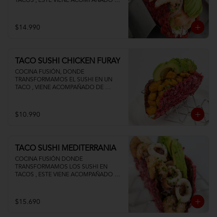
TACOS , ESTE VIENE ACOMPAÑADO DE 
PALTA QUESO CREMA Y UN FRESCO 
CEVICHE DE SALMON Y CAMARON
$14.990
TACO SUSHI CHICKEN FURAY
COCINA FUSIÓN, DONDE 
TRANSFORMAMOS EL SUSHI EN UN 
TACO , VIENE ACOMPAÑADO DE 
POLLO TEMPURA PALTA Y QUESO 
CREMA
$10.990
TACO SUSHI MEDITERRANIA
COCINA FUSIÓN DONDE 
TRANSFORMAMOS LOS SUSHI EN 
TACOS , ESTE VIENE ACOMPAÑADO DE 
PALTA CAMARON PULPO Y CALAMAR 
SALTEADOS AL AJILLO
$15.690