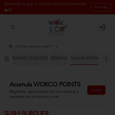
Descarga la app y disfruta tus sushis favoritos
Descargar
🍣🥢
Abrir menu de navegación
Login
¿Dónde quieres pedir?
S
ENTRADAS CALIENTES
BEBIDAS
SALSAS EXTRA
Acumula
WOKCO POINTS
Únete
Regístrate, gana puntos con tus compras y
canjealos por productos y más
SUSHI BURGUER