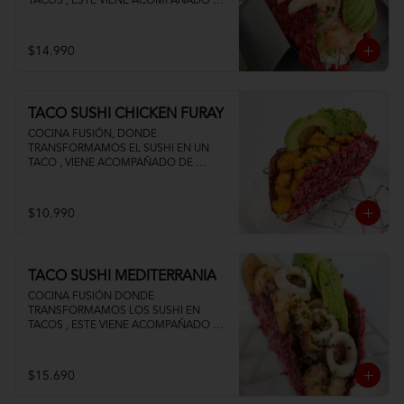
TACOS , ESTE VIENE ACOMPAÑADO DE 
PALTA QUESO CREMA Y UN FRESCO 
CEVICHE DE SALMON Y CAMARON
$14.990
TACO SUSHI CHICKEN FURAY
COCINA FUSIÓN, DONDE 
TRANSFORMAMOS EL SUSHI EN UN 
TACO , VIENE ACOMPAÑADO DE 
POLLO TEMPURA PALTA Y QUESO 
CREMA
$10.990
TACO SUSHI MEDITERRANIA
COCINA FUSIÓN DONDE 
TRANSFORMAMOS LOS SUSHI EN 
TACOS , ESTE VIENE ACOMPAÑADO DE 
PALTA CAMARON PULPO Y CALAMAR 
SALTEADOS AL AJILLO
$15.690