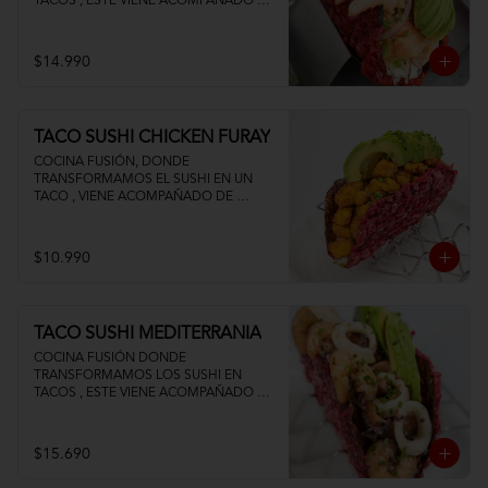
TACOS , ESTE VIENE ACOMPAÑADO DE 
PALTA QUESO CREMA Y UN FRESCO 
CEVICHE DE SALMON Y CAMARON
$14.990
TACO SUSHI CHICKEN FURAY
COCINA FUSIÓN, DONDE 
TRANSFORMAMOS EL SUSHI EN UN 
TACO , VIENE ACOMPAÑADO DE 
POLLO TEMPURA PALTA Y QUESO 
CREMA
$10.990
TACO SUSHI MEDITERRANIA
COCINA FUSIÓN DONDE 
TRANSFORMAMOS LOS SUSHI EN 
TACOS , ESTE VIENE ACOMPAÑADO DE 
PALTA CAMARON PULPO Y CALAMAR 
SALTEADOS AL AJILLO
$15.690