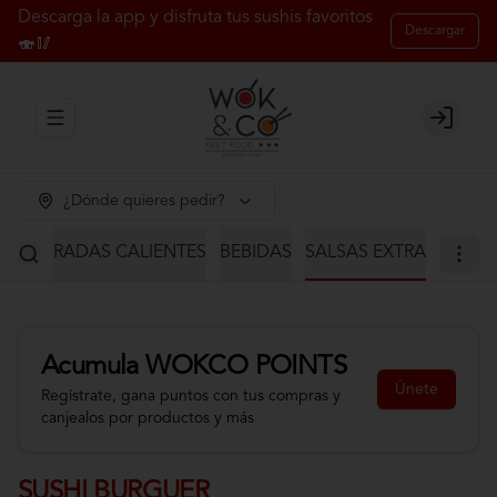
Descarga la app y disfruta tus sushis favoritos
Descargar
🍣🥢
Abrir menu de navegación
Login
¿Dónde quieres pedir?
S
ENTRADAS CALIENTES
BEBIDAS
SALSAS EXTRA
Acumula
WOKCO POINTS
Únete
Regístrate, gana puntos con tus compras y
canjealos por productos y más
SUSHI BURGUER