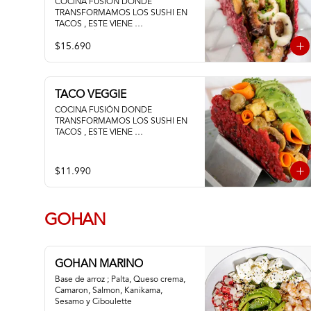
COCINA FUSIÓN DONDE 
TRANSFORMAMOS LOS SUSHI EN 
TACOS , ESTE VIENE 
ACOMPAÑADO DE PALTA 
$15.690
CAMARON PULPO Y CALAMAR 
SALTEADOS AL AJILLO
TACO VEGGIE
COCINA FUSIÓN DONDE 
TRANSFORMAMOS LOS SUSHI EN 
TACOS , ESTE VIENE 
ACOMPAÑADO DE PALTA TOFU 
ZANAHORIA Y CHAMPIÑON
$11.990
GOHAN
GOHAN MARINO
Base de arroz ; Palta, Queso crema, 
Camaron, Salmon, Kanikama, 
Sesamo y Ciboulette