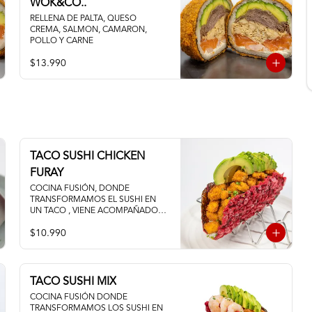
WOK&CO..
RELLENA DE PALTA, QUESO 
CREMA, SALMON, CAMARON, 
POLLO Y CARNE
$13.990
TACO SUSHI CHICKEN
FURAY
COCINA FUSIÓN, DONDE 
TRANSFORMAMOS EL SUSHI EN 
UN TACO , VIENE ACOMPAÑADO 
DE POLLO TEMPURA PALTA Y 
$10.990
QUESO CREMA
TACO SUSHI MIX
COCINA FUSIÓN DONDE 
TRANSFORMAMOS LOS SUSHI EN 