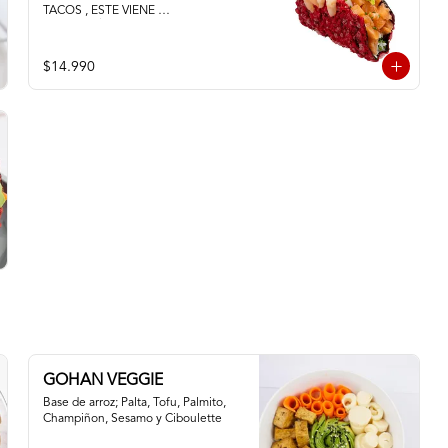
TACOS , ESTE VIENE 
ACOMPAÑADO DE PALTA QUESO 
CREMA SALMON Y CAMARON
$14.990
GOHAN VEGGIE
Base de arroz; Palta, Tofu, Palmito, 
Champiñon, Sesamo y Ciboulette