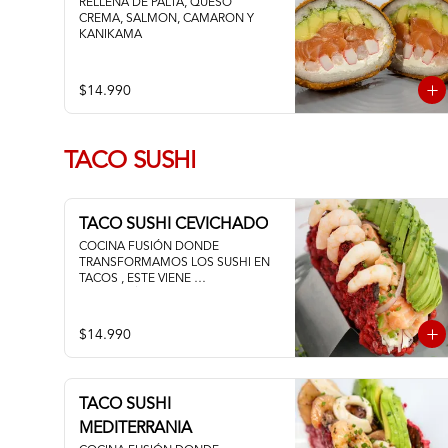
RELLENA DE PALTA, QUESO 
CREMA, SALMON, CAMARON Y 
KANIKAMA
$14.990
TACO SUSHI
TACO SUSHI CEVICHADO
COCINA FUSIÓN DONDE 
TRANSFORMAMOS LOS SUSHI EN 
TACOS , ESTE VIENE 
ACOMPAÑADO DE PALTA QUESO 
CREMA Y UN FRESCO CEVICHE DE 
SALMON Y CAMARON
$14.990
TACO SUSHI
MEDITERRANIA