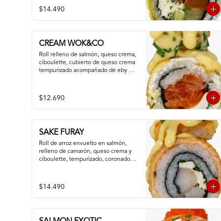
$14.490
CREAM WOK&CO
Roll relleno de salmón, queso crema, 
ciboulette, cubierto de queso crema 
tempurizado acompañado de eby 
furay y salsa especial.
$12.690
SAKE FURAY
Roll de arroz envuelto en salmón, 
relleno de camarón, queso crema y 
ciboulette, tempurizado, coronado 
con camaron apanado y salsa fuji.
$14.490