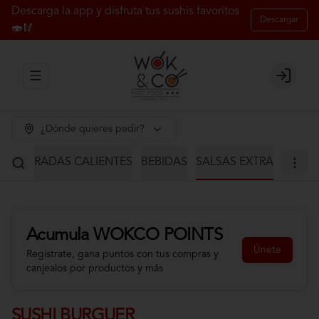
Descarga la app y disfruta tus sushis favoritos
Descargar
🍣🥢
Abrir menu de navegación
Login
¿Dónde quieres pedir?
S
ENTRADAS CALIENTES
BEBIDAS
SALSAS EXTRA
Acumula
WOKCO POINTS
Únete
Regístrate, gana puntos con tus compras y
canjealos por productos y más
SUSHI BURGUER