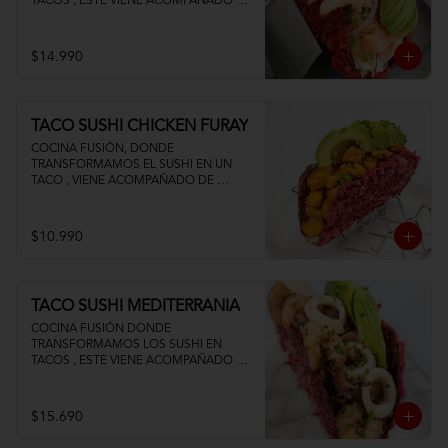
TACOS , ESTE VIENE ACOMPAÑADO DE 
PALTA QUESO CREMA Y UN FRESCO 
CEVICHE DE SALMON Y CAMARON
$14.990
TACO SUSHI CHICKEN FURAY
COCINA FUSIÓN, DONDE 
TRANSFORMAMOS EL SUSHI EN UN 
TACO , VIENE ACOMPAÑADO DE 
POLLO TEMPURA PALTA Y QUESO 
CREMA
$10.990
TACO SUSHI MEDITERRANIA
COCINA FUSIÓN DONDE 
TRANSFORMAMOS LOS SUSHI EN 
TACOS , ESTE VIENE ACOMPAÑADO DE 
PALTA CAMARON PULPO Y CALAMAR 
SALTEADOS AL AJILLO
$15.690