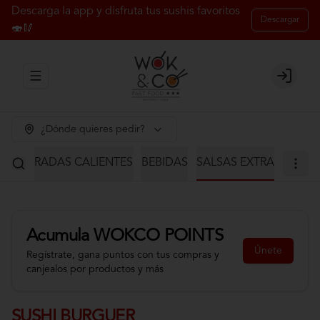
Descarga la app y disfruta tus sushis favoritos
Descargar
🍣🥢
Abrir menu de navegación
Login
¿Dónde quieres pedir?
S
ENTRADAS CALIENTES
BEBIDAS
SALSAS EXTRA
Acumula
WOKCO POINTS
Únete
Regístrate, gana puntos con tus compras y
canjealos por productos y más
SUSHI BURGUER