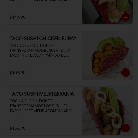
TACOS , ESTE VIENE ACOMPAÑADO DE 
PALTA QUESO CREMA Y UN FRESCO 
CEVICHE DE SALMON Y CAMARON
$14.990
TACO SUSHI CHICKEN FURAY
COCINA FUSIÓN, DONDE 
TRANSFORMAMOS EL SUSHI EN UN 
TACO , VIENE ACOMPAÑADO DE 
POLLO TEMPURA PALTA Y QUESO 
CREMA
$10.990
TACO SUSHI MEDITERRANIA
COCINA FUSIÓN DONDE 
TRANSFORMAMOS LOS SUSHI EN 
TACOS , ESTE VIENE ACOMPAÑADO DE 
PALTA CAMARON PULPO Y CALAMAR 
SALTEADOS AL AJILLO
$15.690