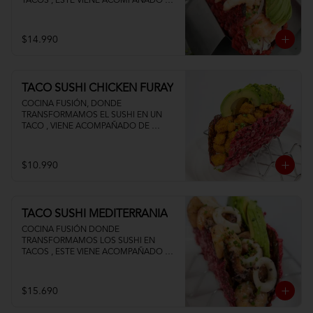
TACOS , ESTE VIENE ACOMPAÑADO DE 
PALTA QUESO CREMA Y UN FRESCO 
CEVICHE DE SALMON Y CAMARON
$14.990
TACO SUSHI CHICKEN FURAY
COCINA FUSIÓN, DONDE 
TRANSFORMAMOS EL SUSHI EN UN 
TACO , VIENE ACOMPAÑADO DE 
POLLO TEMPURA PALTA Y QUESO 
CREMA
$10.990
TACO SUSHI MEDITERRANIA
COCINA FUSIÓN DONDE 
TRANSFORMAMOS LOS SUSHI EN 
TACOS , ESTE VIENE ACOMPAÑADO DE 
PALTA CAMARON PULPO Y CALAMAR 
SALTEADOS AL AJILLO
$15.690