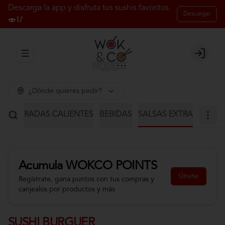
Descarga la app y disfruta tus sushis favoritos
Descargar
🍣🥢
Abrir menu de navegación
Login
¿Dónde quieres pedir?
S
ENTRADAS CALIENTES
BEBIDAS
SALSAS EXTRA
Acumula
WOKCO POINTS
Únete
Regístrate, gana puntos con tus compras y
canjealos por productos y más
SUSHI BURGUER