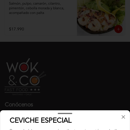
Salmón, pulpo, camarón, cilantro, 
pimentón, cebolla morada y blanca,  
acompañado con palta
$17.990
Conócenos
Despacho
CEVICHE ESPECIAL
Términos y condiciones