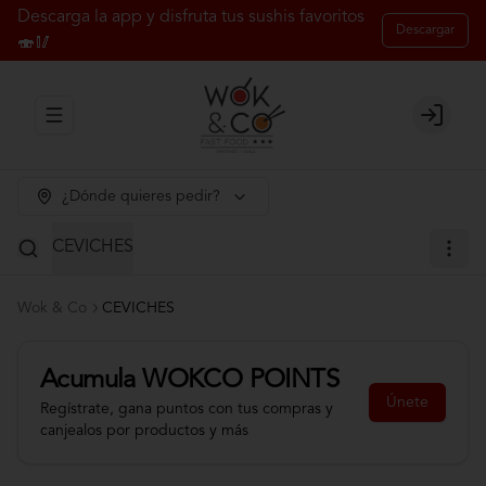
Descarga la app y disfruta tus sushis favoritos
Descargar
🍣🥢
Abrir menu de navegación
Login
¿Dónde quieres pedir?
CEVICHES
Wok & Co
CEVICHES
Acumula
WOKCO POINTS
Únete
Regístrate, gana puntos con tus compras y
canjealos por productos y más