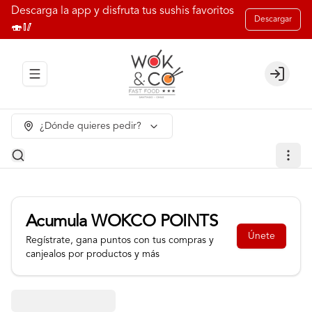
Descarga la app y disfruta tus sushis favoritos
Descargar
🍣🥢
Abrir menu de navegación
Login
¿Dónde quieres pedir?
Acumula
WOKCO POINTS
Únete
Regístrate, gana puntos con tus compras y
canjealos por productos y más