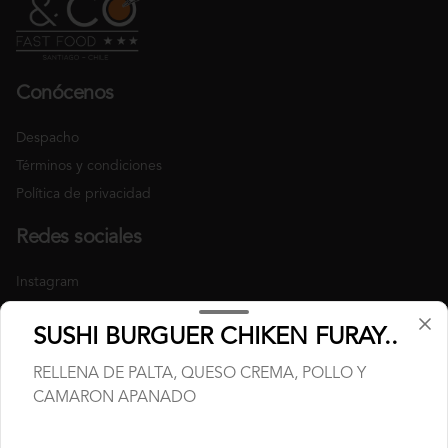
Conócenos
Despacho
Términos y condiciones
Política de privacidad
Redes sociales
Instagram
Facebook
SUSHI BURGUER CHIKEN FURAY..
Mi cuenta
RELLENA DE PALTA, QUESO CREMA, POLLO Y
CAMARON APANADO
Pedir
Iniciar sesión