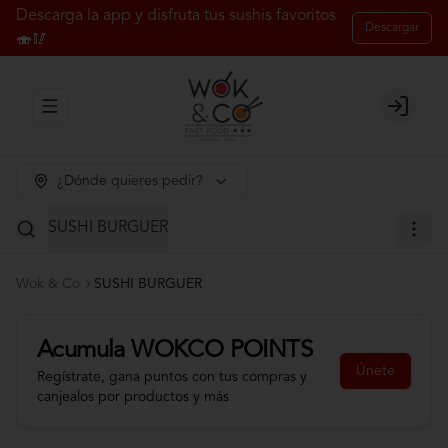
Descarga la app y disfruta tus sushis favoritos
Descargar
🍣🥢
Abrir menu de navegación
Login
¿Dónde quieres pedir?
SUSHI BURGUER
Wok & Co
SUSHI BURGUER
Acumula
WOKCO POINTS
Únete
Regístrate, gana puntos con tus compras y
canjealos por productos y más