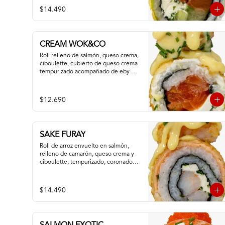
$14.490
CREAM WOK&CO
Roll relleno de salmón, queso crema, 
ciboulette, cubierto de queso crema 
tempurizado acompañado de eby 
furay y salsa especial.
$12.690
SAKE FURAY
Roll de arroz envuelto en salmón, 
relleno de camarón, queso crema y 
ciboulette, tempurizado, coronado 
con camaron apanado y salsa fuji.
$14.490