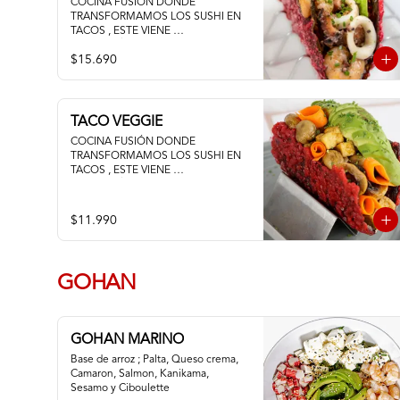
COCINA FUSIÓN DONDE 
TRANSFORMAMOS LOS SUSHI EN 
TACOS , ESTE VIENE 
ACOMPAÑADO DE PALTA 
$15.690
CAMARON PULPO Y CALAMAR 
SALTEADOS AL AJILLO
TACO VEGGIE
COCINA FUSIÓN DONDE 
TRANSFORMAMOS LOS SUSHI EN 
TACOS , ESTE VIENE 
ACOMPAÑADO DE PALTA TOFU 
ZANAHORIA Y CHAMPIÑON
$11.990
GOHAN
GOHAN MARINO
Base de arroz ; Palta, Queso crema, 
Camaron, Salmon, Kanikama, 
Sesamo y Ciboulette