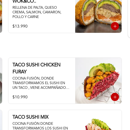
WOK&CO..
RELLENA DE PALTA, QUESO 
CREMA, SALMON, CAMARON, 
POLLO Y CARNE
$13.990
TACO SUSHI CHICKEN
FURAY
COCINA FUSIÓN, DONDE 
TRANSFORMAMOS EL SUSHI EN 
UN TACO , VIENE ACOMPAÑADO 
DE POLLO TEMPURA PALTA Y 
$10.990
QUESO CREMA
TACO SUSHI MIX
COCINA FUSIÓN DONDE 
TRANSFORMAMOS LOS SUSHI EN 