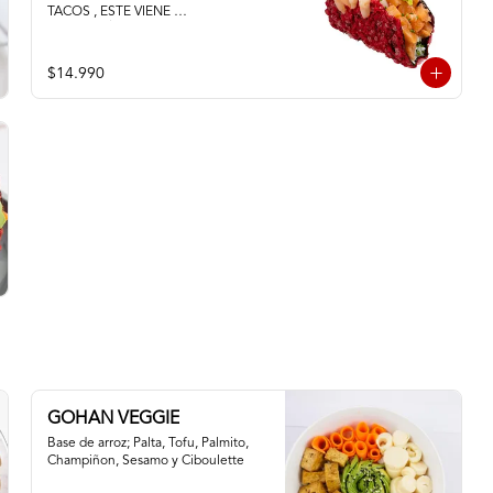
TACOS , ESTE VIENE 
ACOMPAÑADO DE PALTA QUESO 
CREMA SALMON Y CAMARON
$14.990
GOHAN VEGGIE
Base de arroz; Palta, Tofu, Palmito, 
Champiñon, Sesamo y Ciboulette